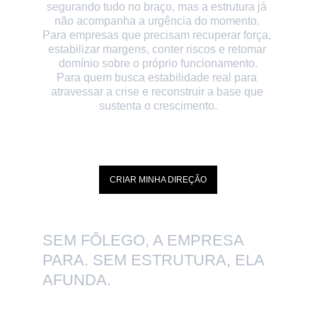
segurando tudo no braço, mas a estrutura já 
não acompanha a urgência do momento. 
Para empresas que precisam recuperar força, 
estabilizar margens, conter riscos e retomar 
domínio sobre o próprio funcionamento.
Para quem busca estabilidade real para 
atravessar a crise e reconstruir a base que 
sustenta o crescimento.
CRIAR MINHA DIREÇÃO
SEM FÔLEGO, A EMPRESA 
PARA. SEM ESTRUTURA, ELA 
AFUNDA. 