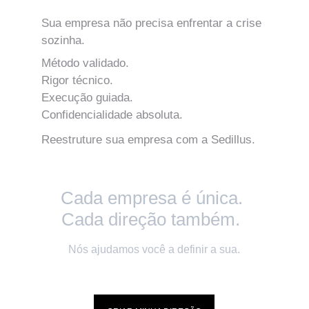
Sua empresa não precisa enfrentar a crise 
sozinha.
Método validado.
Rigor técnico.
Execução guiada.
Confidencialidade absoluta.
Reestruture sua empresa com a Sedillus.
Cada empresa é única. 
Cada direção também.
Nós ajudamos você a definir a sua.