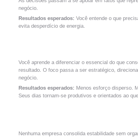
As decisões passam a se apoiar em fatos que repre
negócio.
Resultados esperados: 
Você entende o que precis
evita desperdício de energia.
MÓDULO 4
Priorização Inteligente do que Importa
Você aprende a diferenciar o essencial do que con
resultado. O foco passa a ser estratégico, direcio
negócio.
Resultados esperados: 
Menos esforço disperso. M
Seus dias tornam-se produtivos e orientados ao que
MÓDULO 5
Organização Comercial Essencial
Nenhuma empresa consolida estabilidade sem organ