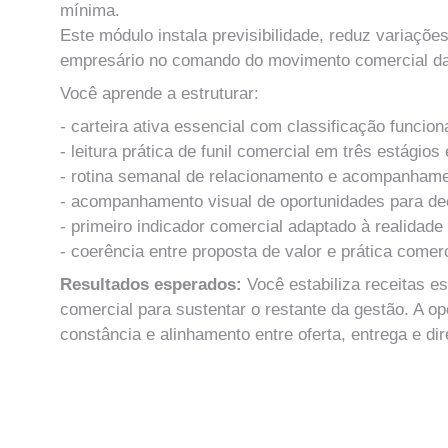
mínima.
Este módulo instala previsibilidade, reduz variaçõe
empresário no comando do movimento comercial da
Você aprende a estruturar:
- carteira ativa essencial com classificação funcion
- leitura prática de funil comercial em três estágios
- rotina semanal de relacionamento e acompanhame
- acompanhamento visual de oportunidades para dec
- primeiro indicador comercial adaptado à realidad
- coerência entre proposta de valor e prática comerc
Resultados esperados:
 Você estabiliza receitas e
comercial para sustentar o restante da gestão. A op
constância e alinhamento entre oferta, entrega e dir
MÓDULO 6
Primeiros Processos Estruturados e Rotina de 