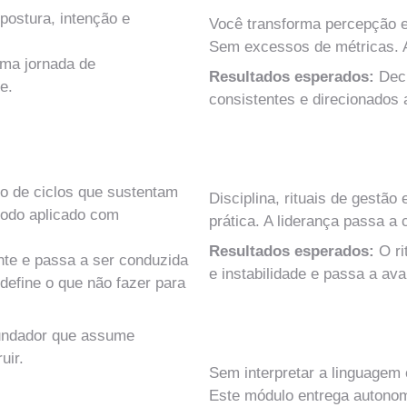
postura, intenção e 
Você transforma percepção em
Sem excessos de métricas. A
uma jornada de 
Resultados esperados: 
Dec
e.
consistentes e direcionados 
MÓDULO 8
Agenda de Liderança e Con
 de ciclos que sustentam 
Disciplina, rituais de gestão
todo aplicado com 
prática. A liderança passa a 
Resultados esperados: 
O r
te e passa a ser conduzida 
e instabilidade e passa a av
efine o que não fazer para 
MÓDULO 9
 fundador que assume 
Contabilidade Gerencial e 
uir.
Sem interpretar a linguagem 
Este módulo entrega autonomi