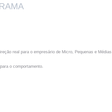
GRAMA
direção real para o empresário de Micro, Pequenas e Médias
 para o comportamento. 
MÓDULO 7
Métricas Essenciais e Tom