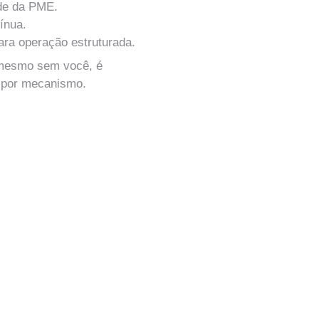
ade da PME.
ínua.
ara operação estruturada.
mesmo sem você, é 
a por mecanismo.