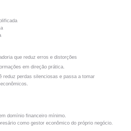
plificada
xa
a
adoria que reduz erros e distorções
formações em direção prática.
ê reduz perdas silenciosas e passa a tomar 
 econômicos.
para Tomada de Decisão
 domínio financeiro mínimo.
resário como gestor econômico do próprio negócio.