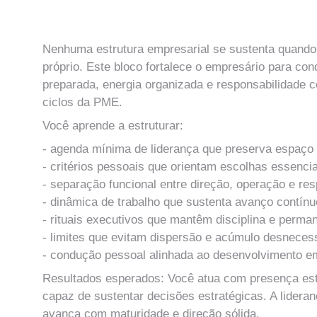
MÓDULO 1
Governança Pessoal do Empresário
Nenhuma estrutura empresarial se sustenta quando 
próprio. Este bloco fortalece o empresário para co
preparada, energia organizada e responsabilidade c
ciclos da PME.
Você aprende a estruturar:
- agenda mínima de liderança que preserva espaço 
- critérios pessoais que orientam escolhas essencia
- separação funcional entre direção, operação e res
- dinâmica de trabalho que sustenta avanço contínu
- rituais executivos que mantêm disciplina e perma
- limites que evitam dispersão e acúmulo desneces
- condução pessoal alinhada ao desenvolvimento e
Resultados esperados: Você atua com presença está
capaz de sustentar decisões estratégicas. A lideran
avança com maturidade e direção sólida.