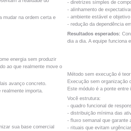
sentam a realidade do 
- diretrizes simples de comp
- alinhamento de expectativa
- ambiente estável e objetivo
a mudar na ordem certa e 
- redução da dependência em
Resultados esperados: 
Cons
dia a dia. A equipe funciona
MÓDULO 12
some energia sem produzir 
Arquitetura da Execução e
nado ao que realmente move o 
Método sem execução é teori
Execução sem organização 
ais avanço concreto.
Este módulo é a ponte entre 
 realmente importa. 
Você estrutura:
- quadro funcional de respon
- distribuição mínima das ati
- fluxo semanal que garante
izar sua base comercial 
- rituais que evitam urgências