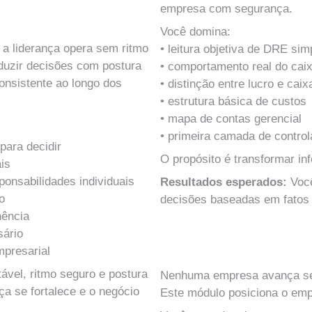
empresa com segurança.
Você domina:
a liderança opera sem ritmo 
• leitura objetiva de DRE sim
nduzir decisões com postura 
• comportamento real do cai
onsistente ao longo dos 
• distinção entre lucro e caix
• estrutura básica de custos
• mapa de contas gerencial
• primeira camada de control
para decidir
O propósito é transformar in
is
ponsabilidades individuais
Resultados esperados: 
Voc
o
decisões baseadas em fatos
nência
MÓDULO 10
sário
mpresarial
Fundamentos Financeiros 
vel, ritmo seguro e postura 
Nenhuma empresa avança sem
ça se fortalece e o negócio 
Este módulo posiciona o emp