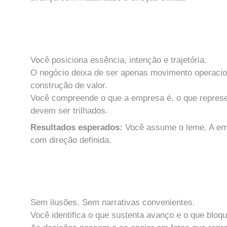
MÓDULO 2
Identidade Estratégica e Direção Empresarial
Você posiciona essência, intenção e trajetória.
O negócio deixa de ser apenas movimento operacion
construção de valor.
Você compreende o que a empresa é, o que represe
devem ser trilhados.
Resultados esperados: 
Você assume o leme. A em
com direção definida.
MÓDULO 3
Diagnóstico Objetivo da Realidade Atual
Sem ilusões. Sem narrativas convenientes.
Você identifica o que sustenta avanço e o que bloq