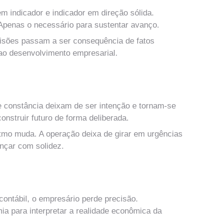
 indicador e indicador em direção sólida.
penas o necessário para sustentar avanço.
isões passam a ser consequência de fatos 
ao desenvolvimento empresarial. 
solidação Operacional
 e constância deixam de ser intenção e tornam-se 
construir futuro de forma deliberada.
itmo muda. A operação deixa de girar em urgências 
ançar com solidez. 
Primeira Camada de Controladoria
contábil, o empresário perde precisão. 
a para interpretar a realidade econômica da 