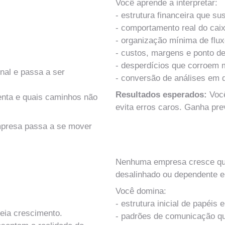
Você aprende a interpretar:
- estrutura financeira que sus
- comportamento real do cai
- organização mínima de flux
- custos, margens e ponto de 
- desperdícios que corroem
al e passa a ser 
- conversão de análises em d
Resultados esperados: 
Voc
nta e quais caminhos não 
evita erros caros. Ganha prev
presa passa a se mover 
MÓDULO 11
Pessoas, Comunicação e Ar
Nenhuma empresa cresce qu
desalinhado ou dependente e
Você domina:
- estrutura inicial de papéis
ueia crescimento.
- padrões de comunicação qu