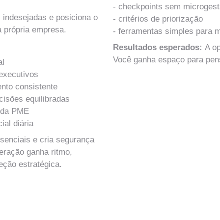
- checkpoints sem microges
s indesejadas e posiciona o 
- critérios de priorização
 própria empresa.
- ferramentas simples para m
Resultados esperados: 
A o
Você ganha espaço para pensa
al
 executivos
nto consistente
isões equilibradas
e da PME
ial diária
ssenciais e cria segurança 
eração ganha ritmo, 
eção estratégica.
Gestão