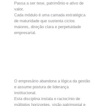
Passa a ser tese, patrimônio e ativo de 
valor.
Cada módulo é uma camada estratégica 
de maturidade que sustenta ciclos 
maiores, direção clara e perpetuidade 
empresarial.
MÓDULO ZERO
Mentalidade Institucional e Papel do 
Empresário como Vetor de Valor
O empresário abandona a lógica da gestão 
e assume postura de liderança 
institucional.
Esta disciplina instala o raciocínio de 
múltiplos horizontes, visão patrimonial e 