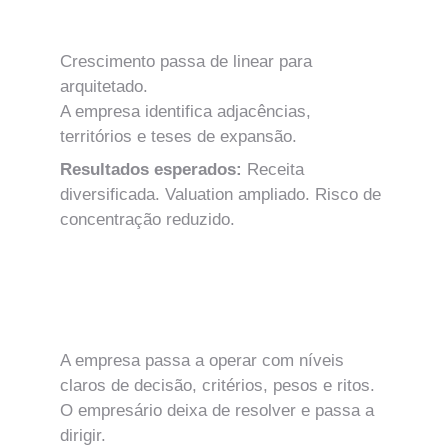
Expansão Estratégica e Multiplicação de 
Teses de Receita
Crescimento passa de linear para 
arquitetado.
A empresa identifica adjacências, 
territórios e teses de expansão.
Resultados esperados: 
Receita 
diversificada. Valuation ampliado. Risco de 
concentração reduzido.
MÓDULO 4
Sistema Decisório e Estrutura de 
Prioridades
A empresa passa a operar com níveis 
claros de decisão, critérios, pesos e ritos.
O empresário deixa de resolver e passa a 
dirigir.