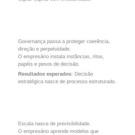
MÓDULO 8
Governança Estratégica e Instâncias de 
Alta Decisão
Governança passa a proteger coerência, 
direção e perpetuidade.
O empresário instala instâncias, ritos, 
papéis e pesos de decisão.
Resultados esperados: 
Decisão 
estratégica nasce de processo estruturado.
MÓDULO 9
Modelos de Monetização, Recorrência e 
Estruturas de Escala
Escala nasce de previsibilidade.
O empresário aprende modelos que 