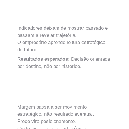
MÓDULO 11
Indicadores Estratégicos e Direção 
Prospetiva
Indicadores deixam de mostrar passado e 
passam a revelar trajetória.
O empresário aprende leitura estratégica 
de futuro.
Resultados esperados: 
Decisão orientada 
por destino, não por histórico.
MÓDULO 12
Margem Estratégica e Performance de 
Valor
Margem passa a ser movimento 
estratégico, não resultado eventual.
Preço vira posicionamento.
Custo vira alocação estratégica.